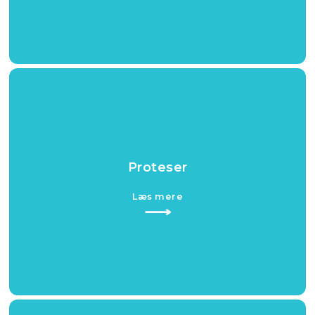
Proteser
Læs mere​
⟶​