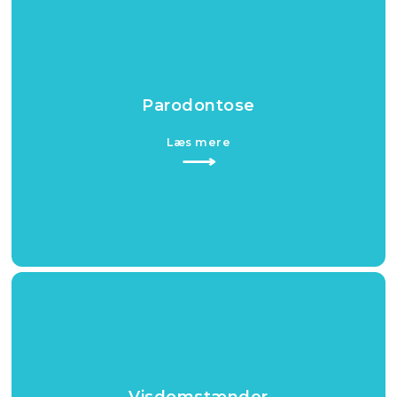
Parodontose​
Læs mere​
⟶​
Visdomstænder